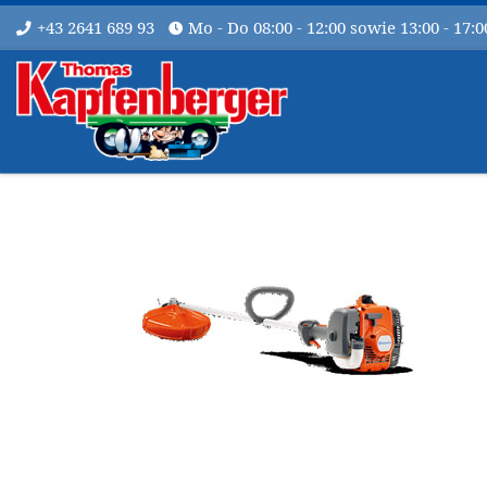
+43 2641 689 93
Mo - Do 08:00 - 12:00 sowie 13:00 - 17:0
Zum Inhalt springen